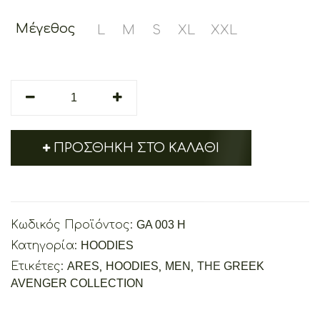
Μέγεθος
L
M
S
XL
XXL
Ares
The
Greek
Avenger
ΠΡΟΣΘΉΚΗ ΣΤΟ ΚΑΛΆΘΙ
quantity
Κωδικός Προϊόντος:
GA 003 H
Κατηγορία:
HOODIES
Ετικέτες:
ARES
,
HOODIES
,
MEN
,
THE GREEK
AVENGER COLLECTION