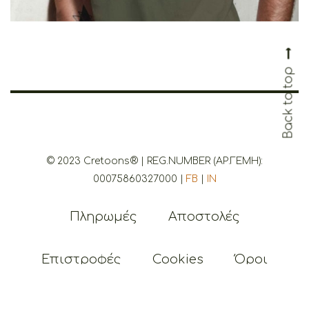
© 2023 Cretoons® | REG.NUMBER (ΑΡ.ΓΕΜΗ):
00075860327000 |
FB
|
IN
Πληρωμές
Αποστολές
Ba
Επιστροφές
Cookies
Όροι
Απόρρητο