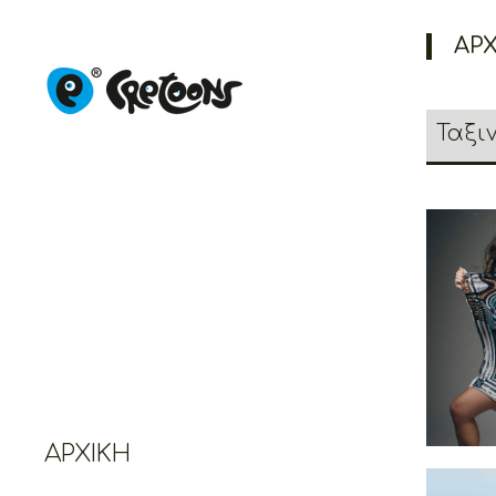
ΑΡΧ
Creto
Of Te
Heri
€
ΑΡΧΙΚΉ