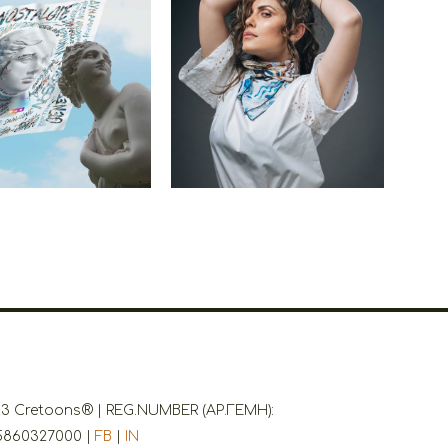
Cretoons Caryatid Scarf
ons Scarf Hygeia
– Heritage Collection
€
29.90
€
29.90
3 Cretoons® | REG.NUMBER (ΑΡ.ΓΕΜΗ):
5860327000 |
FB
|
IN