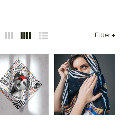
Filter
Cretoons Kore Scarf –
toons Scarf Apollo
Heritage Collection
€
29.90
€
29.90
–
€
22.00
Price
range:
€22.00
through
€29.90