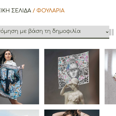
ΙΚΉ ΣΕΛΊΔΑ
/ ΦΟΥΛΑΡΙΑ
ons Four Horses
Cretoons Scarf Athena
Cre
thrippon Scarf –
tage Collection
€
29.90
29.90
–
€
22.00
Price
range:
€22.00
through
€29.90