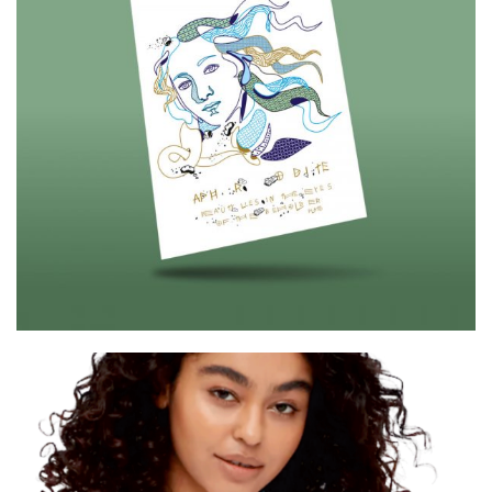
Cretoons Aphrodite Cardpostal –
Heritage Collection
€
1.50