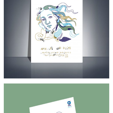
Cretoons Aphrodite Notebook –
Heritage Collection
€
5.00