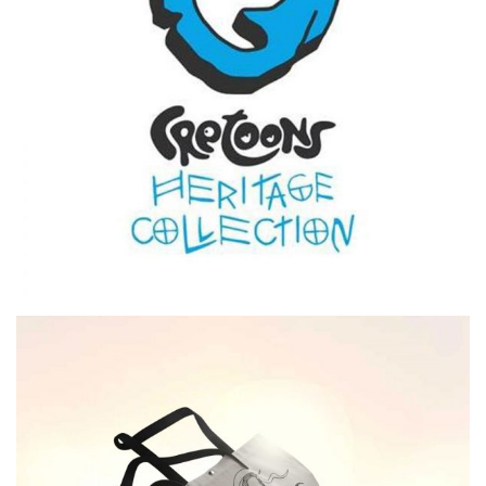
Heritage Collection
€
3.50
Cretoons Aphrodite Tote Bag –