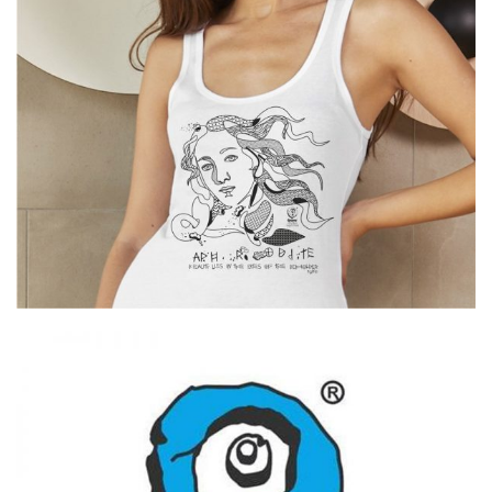
Cretoons Aphrodite T-Tank Shirt –
Heritage Collection
€
19.00
Cretoons Aphrodite Beer Opener –