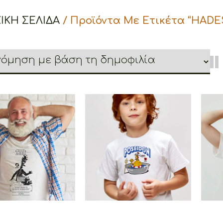
ΙΚΉ ΣΕΛΊΔΑ
/ Προϊόντα Με Ετικέτα “HADE
oons Hades Rock
Cretoons Poseidon
Star
€
19.00
–
€
14.00
€
19.00
Price
range:
€14.00
through
€19.00