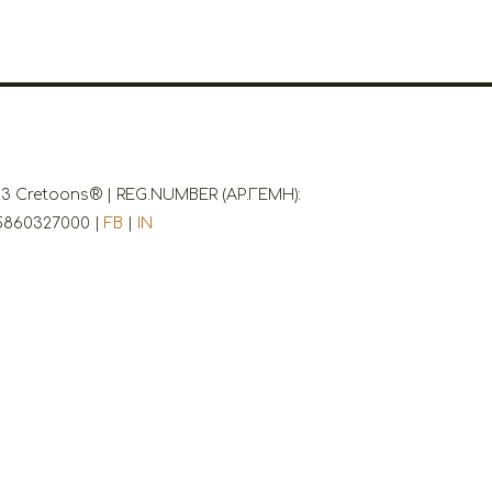
3 Cretoons® | REG.NUMBER (ΑΡ.ΓΕΜΗ):
5860327000 |
FB
|
IN