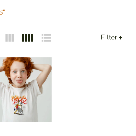
S”
Filter
Cretoons Hades
€
19.00
–
€
14.00
Price
range:
€14.00
through
€19.00