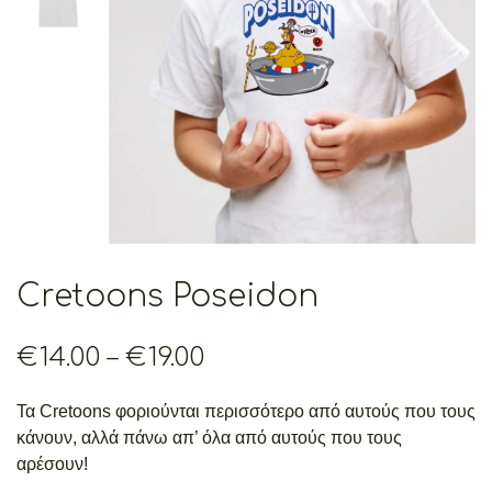
Cretoons Poseidon
Price
€
14.00
–
€
19.00
range:
€14.00
Τα Cretoons φοριούνται περισσότερο από αυτούς που τους
through
κάνουν, αλλά πάνω απ’ όλα από αυτούς που τους
€19.00
αρέσουν!