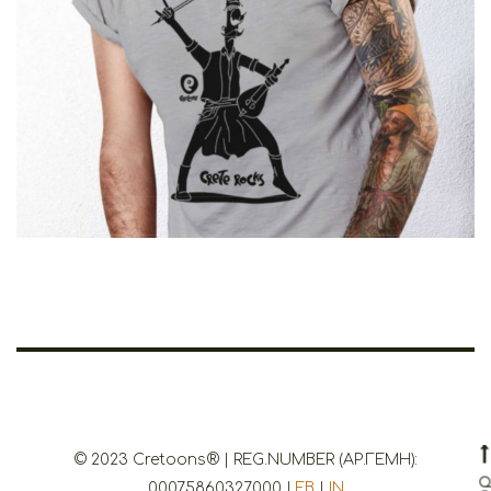
Price
range:
€14.00
through
€19.00
© 2023 Cretoons® | REG.NUMBER (ΑΡ.ΓΕΜΗ):
00075860327000 |
FB
|
IN