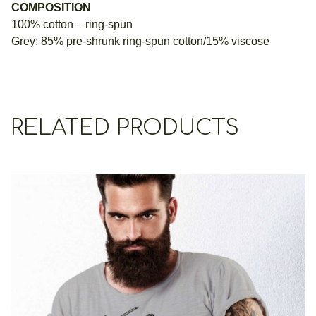
COMPOSITION
100% cotton – ring-spun
Grey: 85% pre-shrunk ring-spun cotton/15% viscose
RELATED PRODUCTS
Cretoons Crete Rocks
€
19.00
–
€
14.00