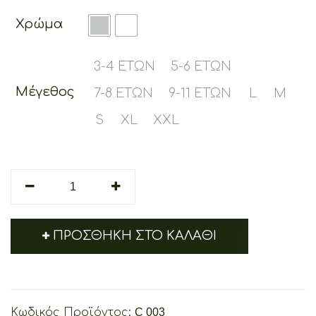
Χρώμα
3-4 ΕΤΏΝ
5-6 ΕΤΏΝ
Μέγεθος
7-8 ΕΤΏΝ
9-11 ΕΤΏΝ
L
M
S
XL
XXL
Cretoons
Poseidon
quantity
ΠΡΟΣΘΉΚΗ ΣΤΟ ΚΑΛΆΘΙ
Κωδικός Προϊόντος:
C 003