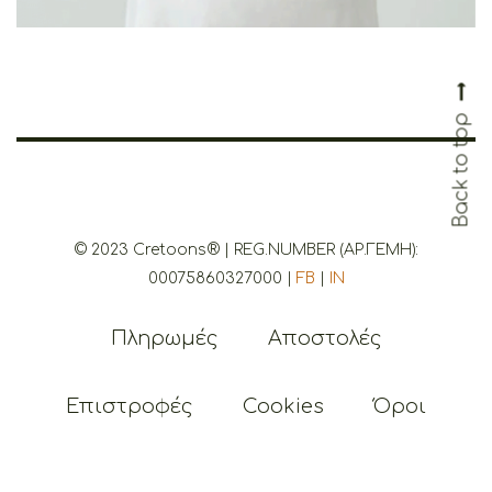
© 2023 Cretoons® | REG.NUMBER (ΑΡ.ΓΕΜΗ):
00075860327000 |
FB
|
IN
Back 
Πληρωμές
Αποστολές
Επιστροφές
Cookies
Όροι
Απόρρητο