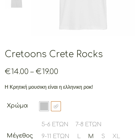
Cretoons Crete Rocks
Price
€
14.00
–
€
19.00
range:
€14.00
Η Κρητική μουσικη είναι η ελληνικη ροκ!
through
€19.00
Χρώμα
5-6 ΕΤΏΝ
7-8 ΕΤΏΝ
Μέγεθος
9-11 ΕΤΏΝ
L
M
S
XL