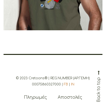
€19.00
© 2023 Cretoons® | REG.NUMBER (ΑΡ.ΓΕΜΗ):
00075860327000 |
FB
|
IN
Πληρωμές
Αποστολές