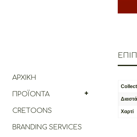
ΕΠΙ
ΑΡΧΙΚΉ
Collec
ΠΡΟΪΌΝΤΑ
Διαστά
CRETOONS
Χαρτί
BRANDING SERVICES