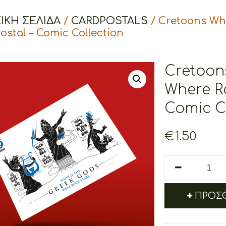
ΙΚΉ ΣΕΛΊΔΑ
/
CARDPOSTALS
/ Cretoons Wha
ostal – Comic Collection
Cretoon
Where R
Comic C
€
1.50
Cretoons
What
if
ΠΡΟΣΘ
the
Greek
Gods