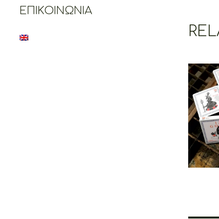
ΕΠΙΚΟΙΝΩΝΊΑ
REL
Cr
C
Co