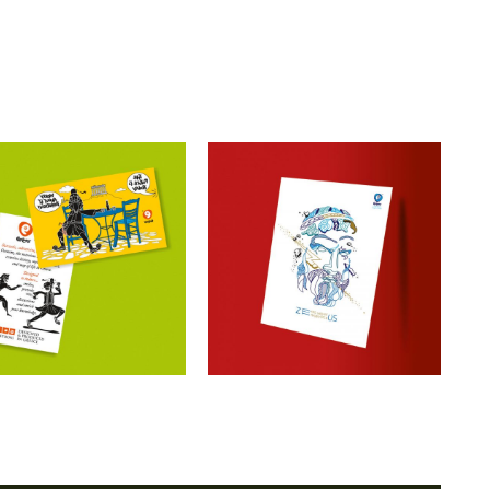
etoons The Future
Cretoons Zeus
s Today Magnet –
Cardpostal –
Comic Collection
Heritage Collection
€
1.50
€
1.50