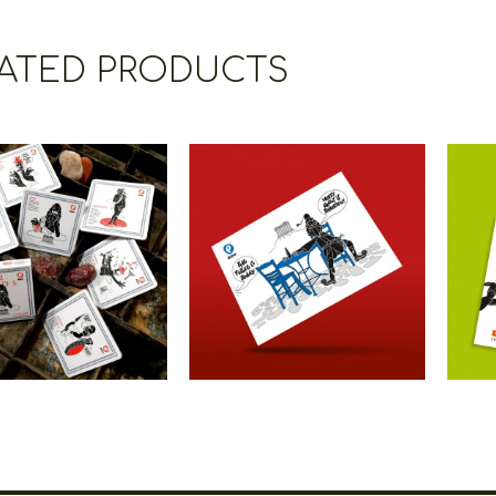
ATED PRODUCTS
etoons Paper
Cretoons The Future
Cr
oasters Set –
Is Today Cardpostal
I
mic Collection
– Comic Collection
€
12.00
€
1.50