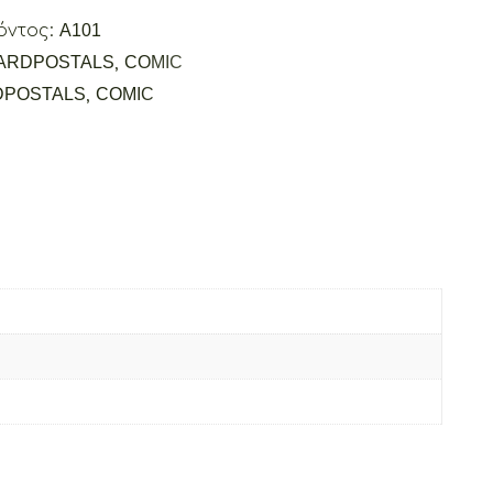
όντος:
A101
ARDPOSTALS
,
COMIC
DPOSTALS
,
COMIC
l