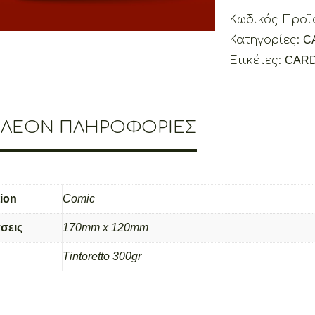
where
Κωδικός Προϊ
Rock
Κατηγορίες:
C
Stars
Ετικέτες:
CAR
Cardposta
-
Comic
Collection
ΠΛΈΟΝ ΠΛΗΡΟΦΟΡΊΕΣ
quantity
tion
Comic
σεις
170mm x 120mm
Τintoretto 300gr