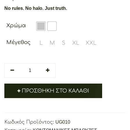
No rules. No halo. Just truth.
Χρώμα
Μέγεθος
L
M
S
XL
XXL
FALLEN
ANGEL
quantity
ΠΡΟΣΘΉΚΗ ΣΤΟ ΚΑΛΆΘΙ
Κωδικός Προϊόντος:
UG010