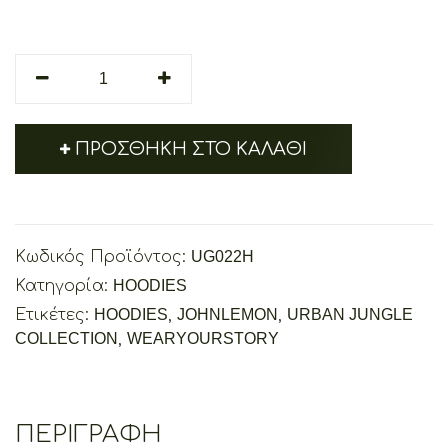
JOHN
LEMON
quantity
ΠΡΟΣΘΉΚΗ ΣΤΟ ΚΑΛΆΘΙ
Κωδικός Προϊόντος:
UG022H
Κατηγορία:
HOODIES
Ετικέτες:
HOODIES
,
JOHNLEMON
,
URBAN JUNGLE
COLLECTION
,
WEARYOURSTORY
ΠΕΡΙΓΡΑΦΉ