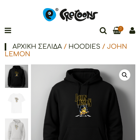
0
ΑΡΧΙΚΉ ΣΕΛΊΔΑ
/
HOODIES
/ JOHN
LEMON