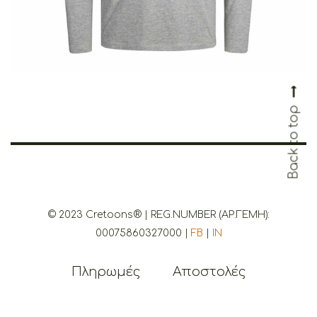
© 2023 Cretoons® | REG.NUMBER (ΑΡ.ΓΕΜΗ):
Back to 
00075860327000 |
FB
|
IN
Πληρωμές
Αποστολές
Επιστροφές
Cookies
Όροι