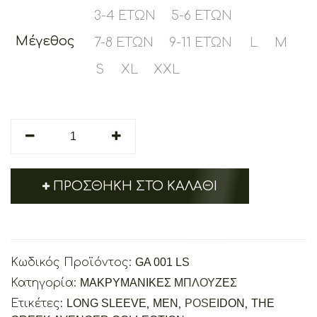
3-4 ΕΤΏΝ
5-6 ΕΤΏΝ
Μέγεθος
7-8 ΕΤΏΝ
9-11 ΕΤΏΝ
L
M
S
XL
XXL
Poseidon
The
Greek
Avenger
ΠΡΟΣΘΉΚΗ ΣΤΟ ΚΑΛΆΘΙ
quantity
Κωδικός Προϊόντος:
GA 001 LS
Κατηγορία:
ΜΑΚΡΥΜΑΝΙΚΕΣ ΜΠΛΟΥΖΕΣ
Ετικέτες:
LONG SLEEVE
,
MEN
,
POSEIDON
,
THE