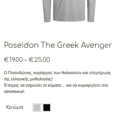
Poseidon The Greek Avenger
Price
€
19.00
–
€
25.00
range:
€19.00
Ο Ποσειδώνας, κυρίαρχος των θαλασσών και υπερήρωας
through
της ελληνικής μυθολογίας!
€25.00
Έτοιμος να σαρώσει τα κύματα… και να κυριαρχήσει στο
streetwear!
Χρώμα