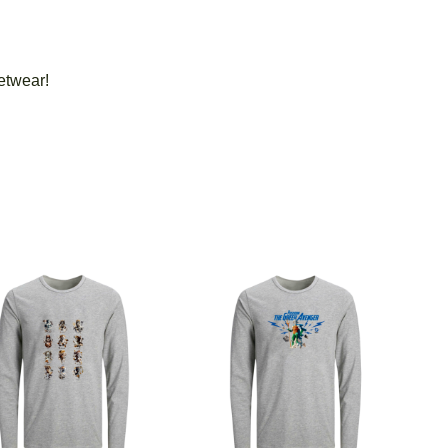
etwear!
Poseidon The Greek
12 GODS URBAN
Avenger
€
25.00
€
25.00
–
€
19.00
Price
range:
€19.00