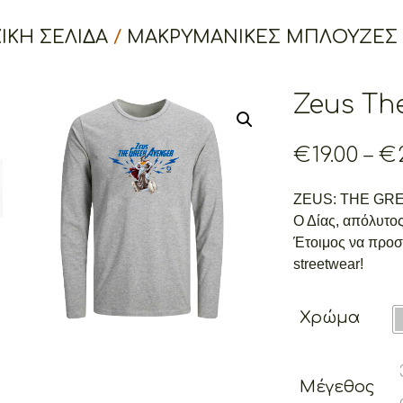
ΙΚΉ ΣΕΛΊΔΑ
/
ΜΑΚΡΥΜΑΝΙΚΕΣ ΜΠΛΟΥΖΕΣ
Zeus Th
€
19.00
–
€
ZEUS: THE GR
Ο Δίας, απόλυτο
Έτοιμος να προσ
streetwear!
Χρώμα
Μέγεθος