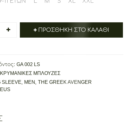
9-11 ΕΤΏΝ
L
M
S
XL
XXL
ΠΡΟΣΘΉΚΗ ΣΤΟ ΚΑΛΆΘΙ
όντος:
GA 002 LS
ΚΡΥΜΑΝΙΚΕΣ ΜΠΛΟΥΖΕΣ
 SLEEVE
,
MEN
,
THE GREEK AVENGER
ZEUS
Σ