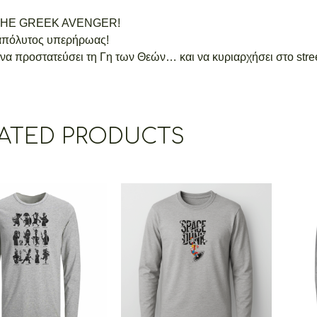
THE GREEK AVENGER!
 απόλυτος υπερήρωας!
να προστατεύσει τη Γη των Θεών… και να κυριαρχήσει στο stre
ATED PRODUCTS
oons – 12 Gods –
Space Dunk Urban
sleeve – Comic
Collection
€
25.00
25.00
–
€
19.00
Price
range:
€19.00