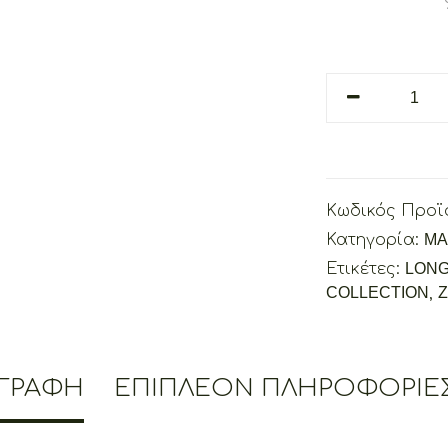
Zeus
The
Greek
Avenger
quantity
Κωδικός Προϊ
Κατηγορία:
ΜΑ
Ετικέτες:
LONG
COLLECTION
,
ΙΓΡΑΦΉ
ΕΠΙΠΛΈΟΝ ΠΛΗΡΟΦΟΡΊΕ