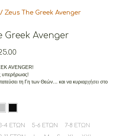
/ Zeus The Greek Avenger
e Greek Avenger
Price
25.00
range:
€19.00
EEK AVENGER!
through
ς υπερήρωας!
€25.00
τατεύσει τη Γη των Θεών… και να κυριαρχήσει στο
3-4 ΕΤΏΝ
5-6 ΕΤΏΝ
7-8 ΕΤΏΝ