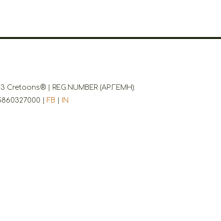
3 Cretoons® | REG.NUMBER (ΑΡ.ΓΕΜΗ):
5860327000 |
FB
|
IN