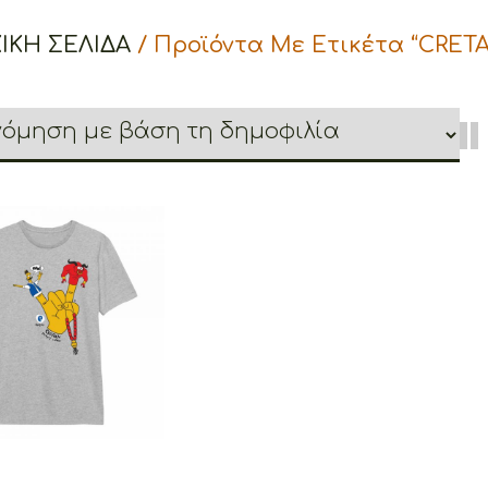
ΙΚΉ ΣΕΛΊΔΑ
/ Προϊόντα Με Ετικέτα “CRE
etoons Cretan
et Show – Comic
Collection
€
19.00