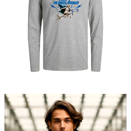
Hermes The Greek Avenger
€
25.00
–
€
19.00
Price
range:
€19.00
through
€25.00