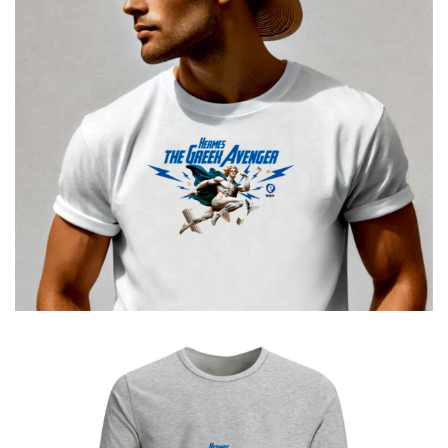
Hermes The Greek Avenger
€
19.00
–
€
14.00
Price
range:
€14.00
through
€19.00