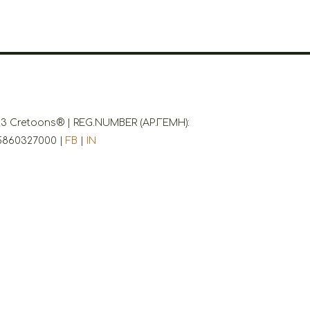
3 Cretoons® | REG.NUMBER (ΑΡ.ΓΕΜΗ):
5860327000 |
FB
|
IN