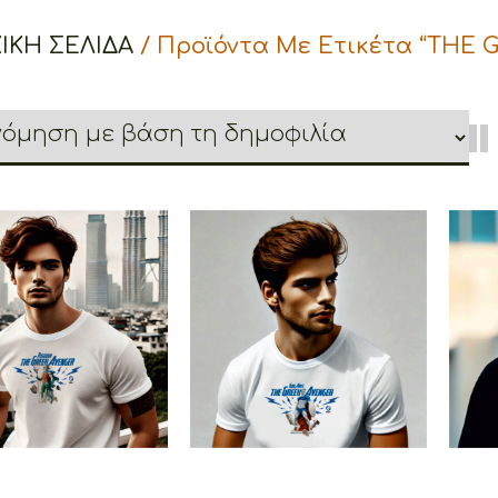
ΙΚΉ ΣΕΛΊΔΑ
/ Προϊόντα Με Ετικέτα “THE 
Po
idon The Greek
Ares The Greek Avenger
Avenger
€
19.00
–
€
14.00
€
19.00
–
€
14.00
Price
Price
range:
range:
€14.00
€14.00
through
through
€19.00
€19.00