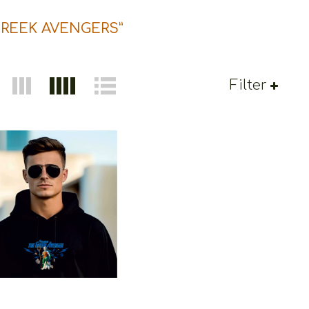
GREEK AVENGERS”
Filter
seidon The Greek
Avenger
€
29.00