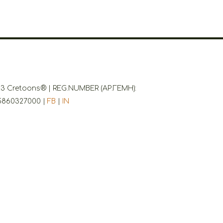
3 Cretoons® | REG.NUMBER (ΑΡ.ΓΕΜΗ):
5860327000 |
FB
|
IN