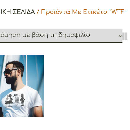
ΙΚΉ ΣΕΛΊΔΑ
/ Προϊόντα Με Ετικέτα “WTF”
retoons WTF
€
19.00